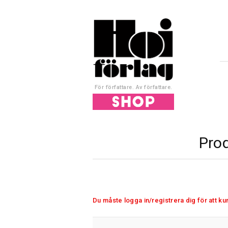
För författare. Av författare.
Pro
Du måste logga in/registrera dig för att k