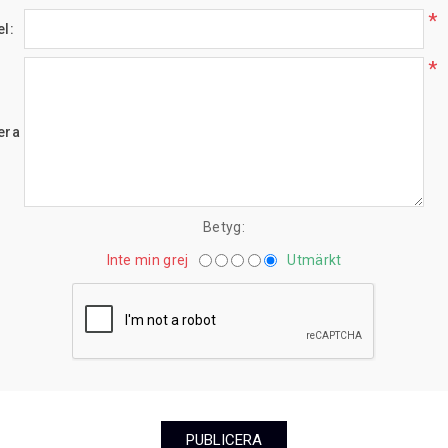
*
el:
*
era här.:
Betyg:
Inte min grej
Utmärkt