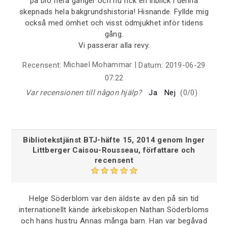
på bio flera gånger och nu fick en inblick i denna
skepnads hela bakgrundshistoria! Hisnande. Fyllde mig
också med ömhet och visst ödmjukhet inför tidens
gång.
Vi passerar alla revy.
Michael Mohammar
|
Recensent:
Datum:
2019-06-29
07:22
Var recensionen till någon hjälp?
Ja
Nej
(
0
/
0
)
Bibliotekstjänst BTJ-häfte 15, 2014 genom Inger
Littberger Caisou-Rousseau, författare och
recensent
Helge Söderblom var den äldste av den på sin tid
internationellt kände ärkebiskopen Nathan Söderbloms
och hans hustru Annas många barn. Han var begåvad