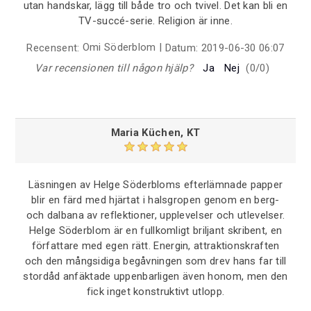
utan handskar, lägg till både tro och tvivel. Det kan bli en
TV-succé-serie. Religion är inne.
Omi Söderblom
|
Recensent:
Datum:
2019-06-30 06:07
Var recensionen till någon hjälp?
Ja
Nej
(
0
/
0
)
Maria Küchen, KT
Läsningen av Helge Söderbloms efterlämnade papper
blir en färd med hjärtat i halsgropen genom en berg-
och dalbana av reflektioner, upplevelser och utlevelser.
Helge Söderblom är en fullkomligt briljant skribent, en
författare med egen rätt. Energin, attraktionskraften
och den mångsidiga begåvningen som drev hans far till
stordåd anfäktade uppenbarligen även honom, men den
fick inget konstruktivt utlopp.