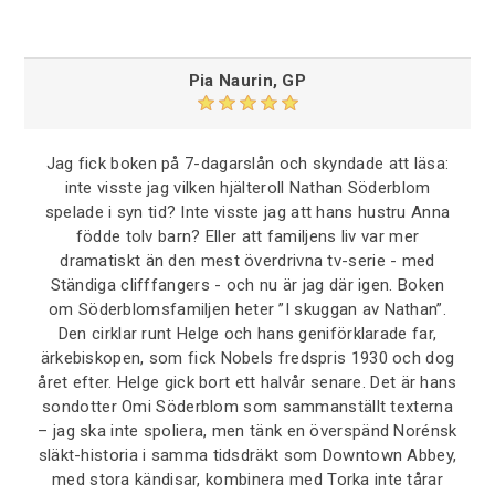
Pia Naurin, GP
Jag fick boken på 7-dagarslån och skyndade att läsa:
inte visste jag vilken hjälteroll Nathan Söderblom
spelade i syn tid? Inte visste jag att hans hustru Anna
födde tolv barn? Eller att familjens liv var mer
dramatiskt än den mest överdrivna tv-serie - med
Ständiga clifffangers - och nu är jag där igen. Boken
om Söderblomsfamiljen heter ”I skuggan av Nathan”.
Den cirklar runt Helge och hans geniförklarade far,
ärkebiskopen, som fick Nobels fredspris 1930 och dog
året efter. Helge gick bort ett halvår senare. Det är hans
sondotter Omi Söderblom som sammanställt texterna
– jag ska inte spoliera, men tänk en överspänd Norénsk
släkt-historia i samma tidsdräkt som Downtown Abbey,
med stora kändisar, kombinera med Torka inte tårar