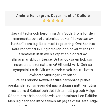
Anders Hallengren, Department of Culture
Jag vill tacka och berömma Omi Söderblom för den
minnesrika och oförglömliga boken ”I skuggan av
Nathan” som jag läste med begeistring. Omi har inte
bara räddat ett liv ur glömskan och bevarat det för
framtiden utan även skapat en biografi av
allmänmänskligt intresse. Det är också en bok som
ingen annan kunnat skriva! Ett unikt verk. Och så
sympatiskt och fyllt av inlevelse och insikt i livets
svåraste vindlingar. Storartat.
På det mindre betydelsefulla personliga planet
igenkände jag för egen del några dagar i mitt förflutna i
mötet med Buñuel och det faktum att jag och Helge
Söderblom båda händelsevis varit statister i en Dalífilm.
Men jag häpnade inför tanken att jag faktiskt sett Helge