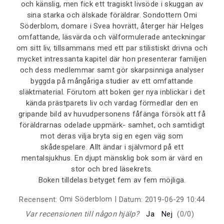
och känslig, men fick ett tragiskt livsöde i skuggan av
sina starka och älskade föräldrar. Sondottern Omi
Söderblom, domare i Svea hovrätt, återger här Helges
omfattande, läsvärda och välformulerade anteckningar
om sitt liv, tillsammans med ett par stilistiskt drivna och
mycket intressanta kapitel där hon presenterar familjen
och dess medlemmar samt gör skarpsinniga analyser
byggda på mångåriga studier av ett omfattande
släktmaterial. Förutom att boken ger nya inblickar i det
kända prästparets liv och vardag förmedlar den en
gripande bild av huvudpersonens fåfänga försök att få
föräldrarnas odelade uppmärk- samhet, och samtidigt
mot deras vilja bryta sig en egen väg som
skådespelare. Allt ändar i självmord på ett
mentalsjukhus. En djupt mänsklig bok som är värd en
stor och bred läsekrets.
Boken tilldelas betyget fem av fem möjliga.
Omi Söderblom
|
Recensent:
Datum:
2019-06-29 10:44
Var recensionen till någon hjälp?
Ja
Nej
(
0
/
0
)