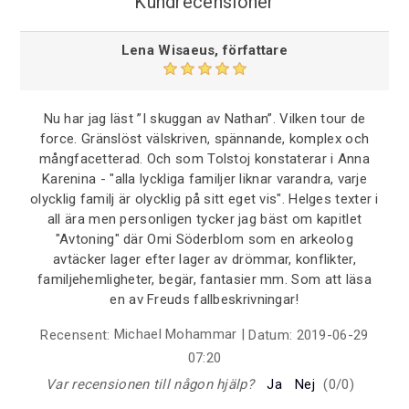
Kundrecensioner
Lena Wisaeus, författare
Nu har jag läst ”I skuggan av Nathan”. Vilken tour de
force. Gränslöst välskriven, spännande, komplex och
mångfacetterad. Och som Tolstoj konstaterar i Anna
Karenina - "alla lyckliga familjer liknar varandra, varje
olycklig familj är olycklig på sitt eget vis". Helges texter i
all ära men personligen tycker jag bäst om kapitlet
"Avtoning" där Omi Söderblom som en arkeolog
avtäcker lager efter lager av drömmar, konflikter,
familjehemligheter, begär, fantasier mm. Som att läsa
en av Freuds fallbeskrivningar!
Michael Mohammar
|
Recensent:
Datum:
2019-06-29
07:20
Var recensionen till någon hjälp?
Ja
Nej
(
0
/
0
)