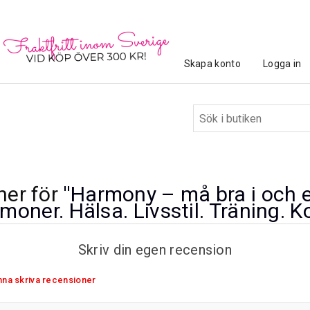
Skapa konto
Logga in
ner för
Harmony – må bra i och ef
moner. Hälsa. Livsstil. Träning. Ko
Skriv din egen recension
unna skriva recensioner