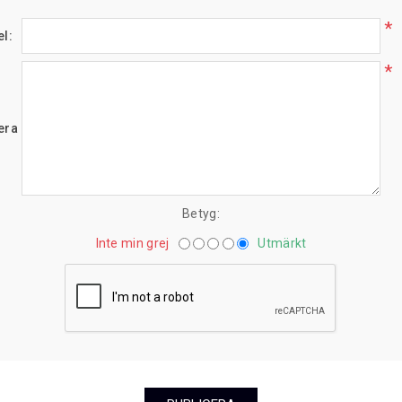
*
el:
*
era här.:
Betyg:
Inte min grej
Utmärkt