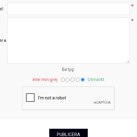
*
el:
*
era här.:
Betyg:
Inte min grej
Utmärkt