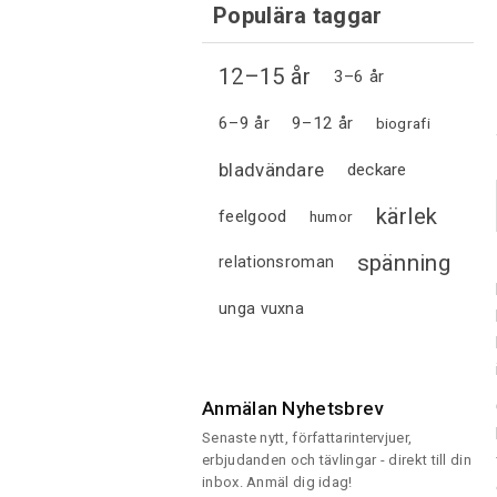
Populära taggar
12–15 år
3–6 år
6–9 år
9–12 år
biografi
bladvändare
deckare
kärlek
feelgood
humor
spänning
relationsroman
unga vuxna
Anmälan Nyhetsbrev
Senaste nytt, författarintervjuer,
erbjudanden och tävlingar - direkt till din
inbox. Anmäl dig idag!