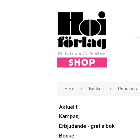
För författare. Av författare.
Hem
/
Böcker
/
Populärfa
Aktuellt
Kampanj
Erbjudande - gratis bok
Böcker