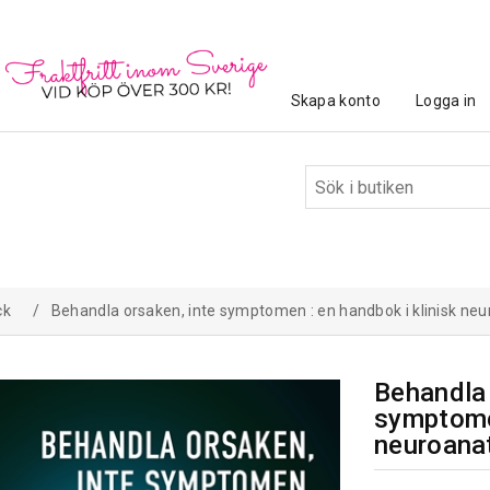
Skapa konto
Logga in
ck
/
Behandla orsaken, inte symptomen : en handbok i klinisk ne
Behandla 
symptomen
neuroanat