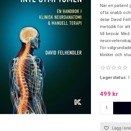
När en patient
ofta snabb och 
delar David Fel
metodik för att
till besvär. Me
neurovetenskap 
för välgrundade
kliniker och stu
Lagerstatus:
I
499 kr