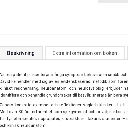
Beskrivning
Extra information om boken
När en patient presenterar många symptom behövs ofta snabb och t
David Felhendler med sig av en evidensbaserad metodik som förenk
kliniskt resonemang, neuroanatomi och neurofysiologi erbjuder han
identifiera och behandla grundorsaker till besvär, snarare än bara 
Genom konkreta exempel och reflektioner vägleds kliniker till att 
Med över 30 års erfarenhet som sjukgymnast och privatpraktiserand
för fysioterapeuter, naprapater, kiropraktorer, läkare, studenter –
och klinisk neuroanatomi.