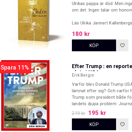
Ulrikas pappa är död. Men inge
om det. Ingen talar om hono
Läs Ulrika Jannert Kallenberg
det är att växa upp som barn ti
180 kr
ständigt leva i skuggan av död
Efter Trump : en reporte
Spara 11%
plats i USA
Erik Bergin
Varför blev Donald Trump USA
lämnat efter sig? Och varför h
Trump som president både fö
landets djupa problem. Journal
bild av ett USA på jakt efter en
195 kr
219 kr