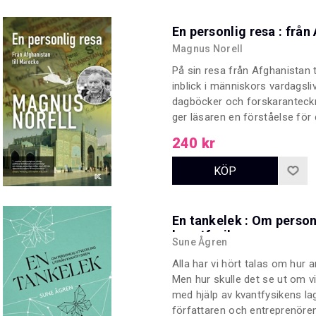
En personlig resa : från
Magnus Norell
På sin resa från Afghanistan 
inblick i människors vardagsli
dagböcker och forskaranteck
ger läsaren en förståelse för
författarens forskning tar b
240 kr
politiskt våld, demokratifrågo
En tankelek : Om person
kvantfysiken
Sune Ågren
Alla har vi hört talas om hur 
Men hur skulle det se ut om vi
med hjälp av kvantfysikens la
författaren och entreprenören 