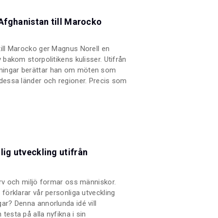
 Afghanistan till Marocko
till Marocko ger Magnus Norell en
v bakom storpolitikens kulisser. Utifrån
ningar berättar han om möten som
 dessa länder och regioner. Precis som
oken upp ämnen som terrorism,
r och säkerhetspolitik.
lig utveckling utifrån
arv och miljö formar oss människor.
 förklarar vår personliga utveckling
gar? Denna annorlunda idé vill
testa på alla nyfikna i sin