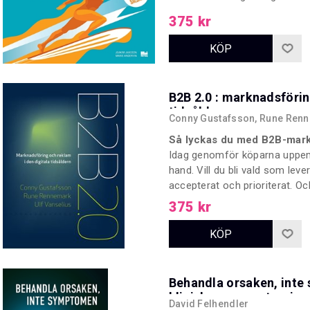
författarna Joakim Jansson 
375 kr
ett 40-tal co-creators från f
frågan.
B2B 2.0 : marknadsförin
tidsåldern
Conny Gustafsson, Rune Renn
Så lyckas du med B2B-markn
Idag genomför köparna uppe
hand. Vill du bli vald som lev
accepterat och prioriterat. Oc
köparna påverkas. Även säljarn
375 kr
Behandla orsaken, inte
klinisk neuroanatomi oc
David Felhendler