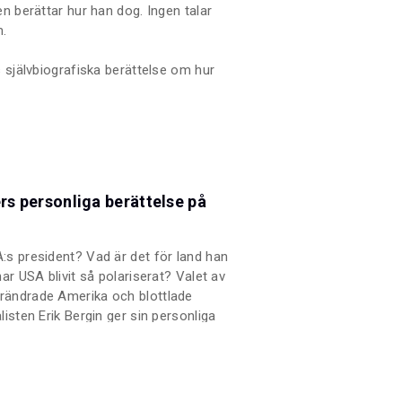
n berättar hur han dog. Ingen talar
m.
s självbiografiska berättelse om hur
ll en pappa som tagit sitt liv och att
en, i skuggan av ett självmord.
rs personliga berättelse på
:s president? Vad är det för land han
ar USA blivit så polariserat? Valet av
rändrade Amerika och blottlade
isten Erik Bergin ger sin personliga
 ny identitet och riktning.