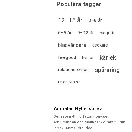
Populära taggar
12–15 år
3–6 år
6–9 år
9–12 år
biografi
bladvändare
deckare
kärlek
feelgood
humor
spänning
relationsroman
unga vuxna
Anmälan Nyhetsbrev
Senaste nytt, författarintervjuer,
erbjudanden och tävlingar - direkt till din
inbox. Anmäl dig idag!