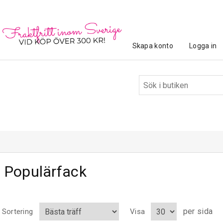
Skapa konto
Logga in
Populärfack
per sida
Sortering
Visa