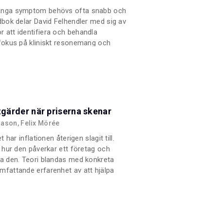
många symptom behövs ofta snabb och
ndbok delar David Felhendler med sig av
 att identifiera och behandla
 fokus på kliniskt resonemang och
ska verktyg och insikter för
rlig resurs för kliniker och studenter.
tgärder när priserna skenar
ason, Felix Mörée
 har inflationen återigen slagit till.
, hur den påverkar ett företag och
ra den. Teori blandas med konkreta
mfattande erfarenhet av att hjälpa
la strategi, både genom forskning
edande företaget Simon-Kucher &