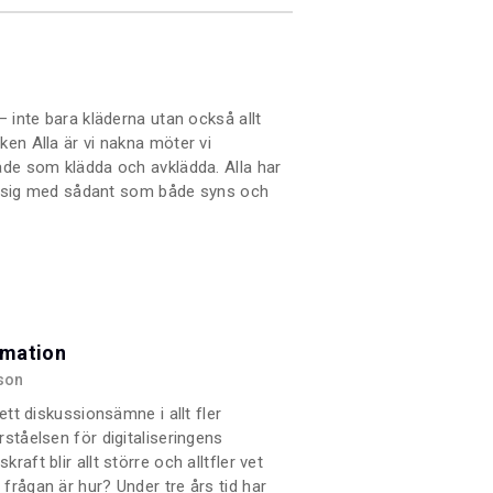
– inte bara kläderna utan också allt
ken Alla är vi nakna möter vi
åde som klädda och avklädda. Alla har
rar sig med sådant som både syns och
 fotografen Andreas Paulssons bok får
 är bakom alla sina lager.
ormation
son
ett diskussionsämne i allt fler
ståelsen för digitaliseringens
aft blir allt större och alltfler vet
frågan är hur? Under tre års tid har