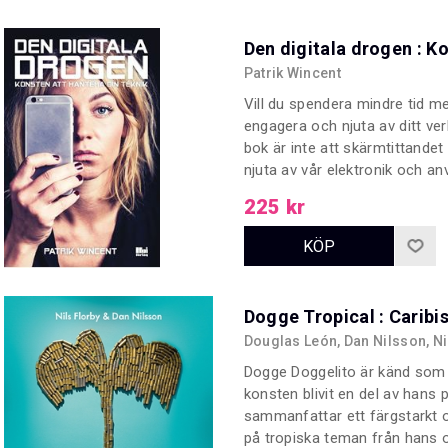
Den digitala drogen : Ko
Patrik Wincent
Vill du spendera mindre tid m
engagera och njuta av ditt ve
bok är inte att skärmtittandet 
njuta av vår elektronik och anv
Denna bok handlar om hur vi kan
225 kr
vara en frisk del av det i stäl
Dogge Tropical : Caribi
Douglas León, Dan Nilsson, Ni
Dogge Doggelito är känd som 
konsten blivit en del av hans
sammanfattar ett färgstarkt o
på tropiska teman från hans o