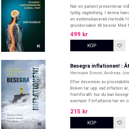
När en patient presenterar 
tydlig vägledning. I denna ha
en evidensbaserad metodik för
grundorsaker till besvär. Med
neurovetenskap ger han prakti
499 kr
välgrundade beslut – en ovärde
Besegra inflationen! : Å
Hermann Simon, Andreas Jon
Efter decennier av prisstabilitet
Boken tar upp vad inflation är
framförallt: hur du kan beseg
exempel. Författarna har en o
företag med deras kommersiel
215 kr
och många år på det världsl
Partners.