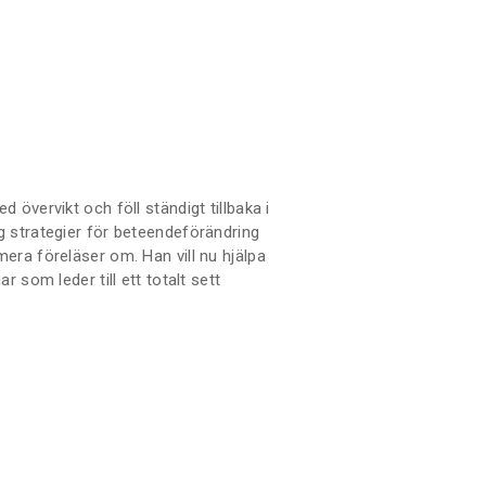
dandet av sprayfärger centralt, som
den rapkultur många förknippar honom
övervikt och föll ständigt tillbaka i
 strategier för beteendeförändring
ra föreläser om. Han vill nu hjälpa
 som leder till ett totalt sett
en riktar sig till dig som vill göra
 även appliceras på andra områden i