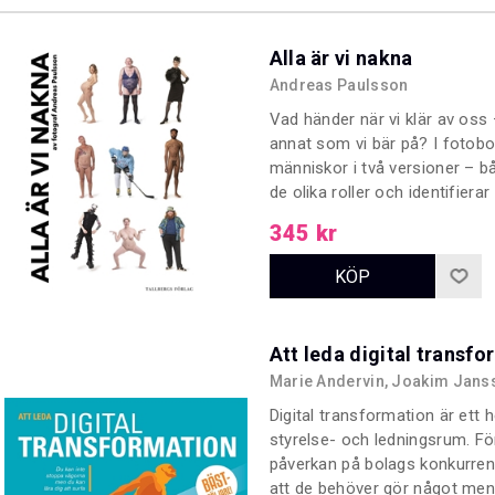
Alla är vi nakna
Andreas Paulsson
Vad händer när vi klär av oss 
annat som vi bär på? I fotobo
människor i två versioner – b
de olika roller och identifie
inte syns för omgivningen. I
345 kr
vi en glimt av vilka personerna
Att leda digital transf
Marie Andervin, Joakim Jans
Digital transformation är ett h
styrelse- och ledningsrum. För
påverkan på bolags konkurrenskr
att de behöver gör något men 