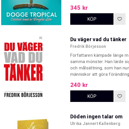
uppväxten i Botkyrka är använ
345 kr
ett slags visuell version av 
med.
Du väger vad du tänker
Fredrik Börjesson
Författaren kämpade länge med 
samma mönster. Han lärde sig
och målsättning, som han nume
människor att göra förändringar
hälsosammare och gladare liv. D
240 kr
framsteg inom hälsa men kan
livet.
Döden ingen talar om
Ulrika Jannert Kallenberg