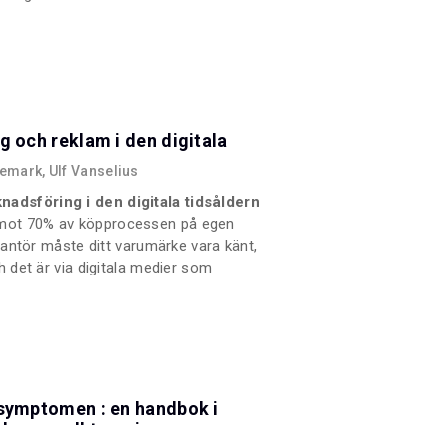
och Marie Andervin tillsammans med
orskning och näringsliv arbetet med
g och reklam i den digitala
emark, Ulf Vanselius
adsföring i den digitala tidsåldern
mot 70% av köpprocessen på egen
erantör måste ditt varumärke vara känt,
h det är via digitala medier som
as roll är helt annorlunda idag.
 symptomen : en handbok i
h manuell terapi