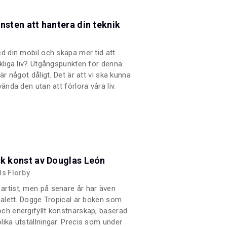
nsten att hantera din teknik
ed din mobil och skapa mer tid att
rkliga liv? Utgångspunkten för denna
är något dåligt. Det är att vi ska kunna
ända den utan att förlora våra liv.
 leva livet fullt ut och låta tekniken
let för en ohälsosam.
sk konst av Douglas León
ls Florby
artist, men på senare år har även
 palett. Dogge Tropical är boken som
ch energifyllt konstnärskap, baserad
lika utställningar. Precis som under