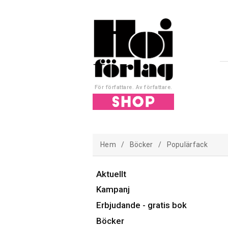
För författare. Av författare.
Hem
/
Böcker
/
Populärfack
Aktuellt
Kampanj
Erbjudande - gratis bok
Böcker