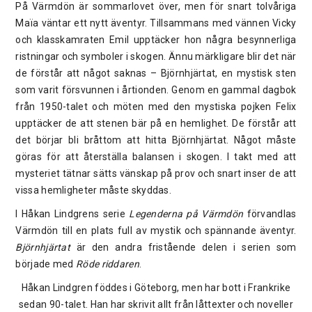
På Värmdön är sommarlovet över, men för snart tolvåriga
Maïa väntar ett nytt äventyr. Tillsammans med vännen Vicky
och klasskamraten Emil upptäcker hon några besynnerliga
ristningar och symboler i skogen. Ännu märkligare blir det när
de förstår att något saknas – Björnhjärtat, en mystisk sten
som varit försvunnen i årtionden. Genom en gammal dagbok
från 1950-talet och möten med den mystiska pojken Felix
upptäcker de att stenen bär på en hemlighet. De förstår att
det börjar bli bråttom att hitta Björnhjärtat. Något måste
göras för att återställa balansen i skogen. I takt med att
mysteriet tätnar sätts vänskap på prov och snart inser de att
vissa hemligheter måste skyddas.
I Håkan Lindgrens serie
Legenderna på Värmdön
förvandlas
Värmdön till en plats full av mystik och spännande äventyr.
Björnhjärtat
är den andra fristående delen i serien som
började med
Röde riddaren
.
Håkan Lindgren föddes i Göteborg, men har bott i Frankrike
sedan 90-talet. Han har skrivit allt från låttexter och noveller