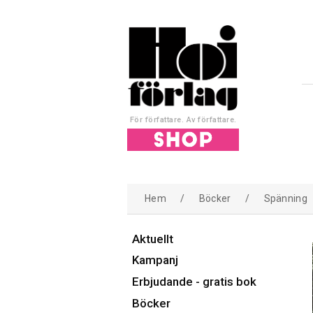
För författare. Av författare.
Hem
/
Böcker
/
Spänning
Aktuellt
Kampanj
Erbjudande - gratis bok
Böcker