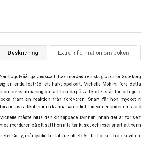
Beskrivning
Extra information om boken
När tjugotvååriga Jessica hittas mördad i en skog utanför Götebo
sig en enda ledtråd: ett halvt spelkort. Michelle Mohlin, före dett
mördarens utmaning om att ta reda på vad kortet står för, och gör st
locka fram en reaktion från förövaren. Snart får hon mycket ri
förändras radikalt när en kvinna samtidigt försvinner under omständ
Michelle måste hitta den kidnappade kvinnan innan det är för sen
med mördaren på ett sätt hon inte tänkt sig, och inser snart att hennes
Peter Gissy, mångsidig författare till ett 50-tal böcker, har skrivit 