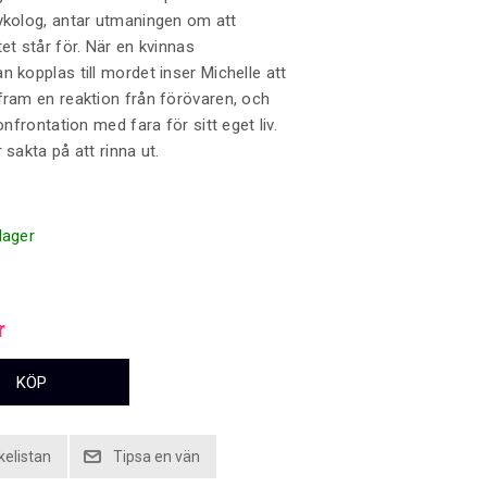
ykolog, antar utmaningen om att
tet står för. När en kvinnas
n kopplas till mordet inser Michelle att
fram en reaktion från förövaren, och
konfrontation med fara för sitt eget liv.
 sakta på att rinna ut.
 lager
r