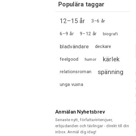
Populära taggar
12–15 år
3–6 år
6–9 år
9–12 år
biografi
bladvändare
deckare
kärlek
feelgood
humor
spänning
relationsroman
unga vuxna
Anmälan Nyhetsbrev
Senaste nytt, författarintervjuer,
erbjudanden och tävlingar - direkt till din
inbox. Anmäl dig idag!