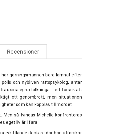
Recensioner
rg har gärningsmannen bara lämnat efter
a polis och nybliven rättspsykolog, antar
rax sina egna tolkningar i ett försök att
ktigt ett genombrott, men situationen
igheter som kan kopplas till mordet.
t. Men så tvingas Michelle konfronteras
 eget liv är i fara.
en nervkittlande deckare där han utforskar