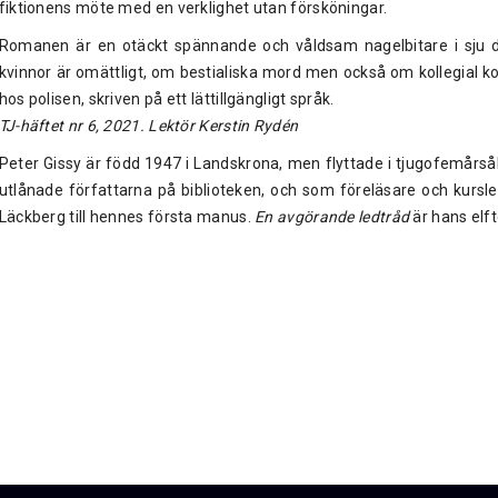
fiktionens möte med en verklighet utan försköningar.
Romanen är en otäckt spännande och våldsam nagelbitare i sju
kvinnor är omättligt, om bestialiska mord men också om kollegial 
hos polisen, skriven på ett lättillgängligt språk.
TJ-häftet nr 6, 2021. Lektör Kerstin Rydén
Peter Gissy är född 1947 i Landskrona, men flyttade i tjugofemårsål
utlånade författarna på biblioteken, och som föreläsare och kursl
Läckberg till hennes första manus.
En avgörande ledtråd
är hans elf