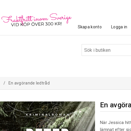
Skapa konto
Logga in
/
En avgörande ledtråd
En avgöra
När Jessica hi
lämnat efter sig