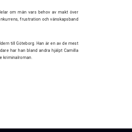
 delar om män vars behov av makt över
konkurrens, frustration och vänskapsband
dern till Göteborg. Han är en av de mest
edare har han bland andra hjälpt Camilla
te kriminalroman.