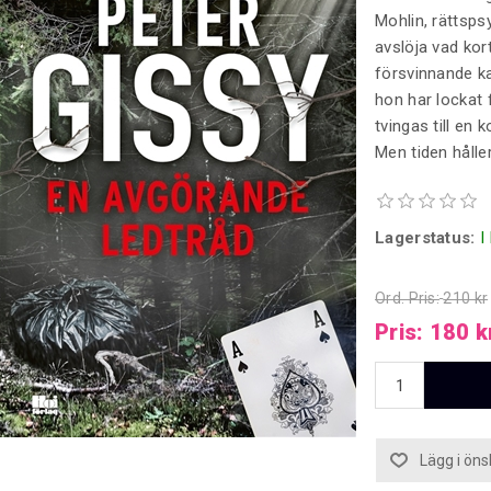
Mohlin, rättsps
avslöja vad kor
försvinnande ka
hon har lockat 
tvingas till en 
Men tiden håller
Lagerstatus:
I
Ord. Pris:
210 kr
Pris:
180 k