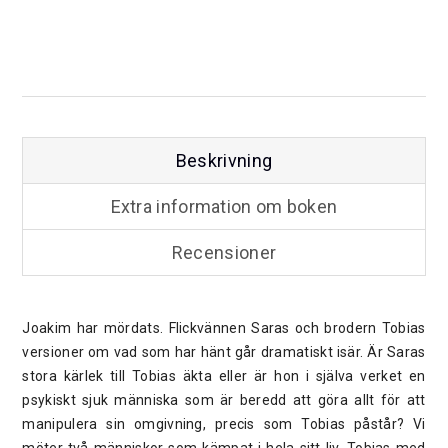
Beskrivning
Extra information om boken
Recensioner
Joakim har mördats. Flickvännen Saras och brodern Tobias
versioner om vad som har hänt går dramatiskt isär. Är Saras
stora kärlek till Tobias äkta eller är hon i själva verket en
psykiskt sjuk människa som är beredd att göra allt för att
manipulera sin omgivning, precis som Tobias påstår? Vi
möter två människor som kämpat i hela sitt liv. Tobias med