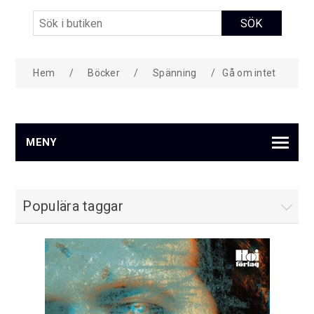
Hem
/
Böcker
/
Spänning
/
Gå om intet
MENY
Populära taggar