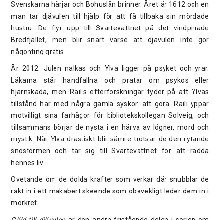
Svenskarna härjar och Bohuslän brinner. Året är 1612 och en
man tar djävulen till hjälp för att få tillbaka sin mördade
hustru. De flyr upp till Svartevattnet på det vindpinade
Bredfjället, men blir snart varse att djävulen inte gör
någonting gratis.
År 2012. Julen nalkas och Ylva ligger på psyket och yrar.
Läkarna står handfallna och pratar om psykos eller
hjärnskada, men Railis efterforskningar tyder på att Ylvas
tillstånd har med några gamla syskon att göra. Raili yppar
motvilligt sina farhågor för bibliotekskollegan Solveig, och
tillsammans börjar de nysta i en härva av lögner, mord och
mystik. När Ylva drastiskt blir sämre trotsar de den rytande
snöstormen och tar sig till Svartevattnet för att rädda
hennes liv.
Ovetande om de dolda krafter som verkar där snubblar de
rakt in i ett makabert skeende som obevekligt leder dem in i
mörkret.
Gäld till djävulen
är den andra fristående delen i serien om