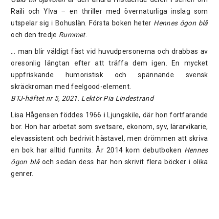
Raili och Ylva – en thriller med övernaturliga inslag som
utspelar sig i Bohuslän. Första boken heter
Hennes ögon blå
och den tredje
Rummet
.
… man blir väldigt fäst vid huvudpersonerna och drabbas av
oresonlig längtan efter att träffa dem igen. En mycket
uppfriskande humoristisk och spännande svensk
skräckroman med feelgood-element.
BTJ-häftet nr 5, 2021. Lektör Pia Lindestrand
Lisa Hågensen föddes 1966 i Ljungskile, där hon fortfarande
bor. Hon har arbetat som svetsare, ekonom, syv, lärarvikarie,
elevassistent och bedrivit hästavel, men drömmen att skriva
en bok har alltid funnits. År 2014 kom debutboken
Hennes
ögon blå
och sedan dess har hon skrivit flera böcker i olika
genrer.