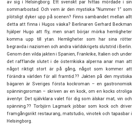
av sig i Helsingborg. Ett svenskt par hittas mördade i sin
sommarbostad. Och vem är den mystiska ”Nummer 1” som
plötsligt dyker upp på scenen? Finns sambandet mellan allt
detta att finna i Hugos väska? Berlinaren Gerhard Beckman
hjälper Hugo att fly, men snart börjar mörka hemligheter
komma upp till ytan. Hemligheter som har sina rötter
begravda i nazismen och andra världskrigets slutstrid i Berlin.
Genom den vilda jakten i Spanien, Frankrike, Italien och under
det rafflande slutet i de österrikiska alperna anar man att
något riktigt stort är på gång, något som kommer att
förändra världen för all framtid.?? Jakten på den mystiska
bägaren är Sveriges första kockroman – en gastronomisk
spänningsroman – skriven av en kock, om en kocks otroliga
äventyr. Det självklara valet för dig som älskar mat, vin och
spänning.?? Torbjörn Lagmark jobbar som kock och driver
framgångsrikt restaurang, matstudio, vinotek och tapasbar i
Helsingborg.