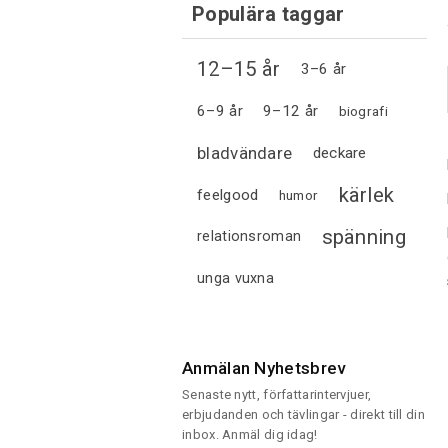
Populära taggar
12–15 år
3–6 år
6–9 år
9–12 år
biografi
bladvändare
deckare
kärlek
feelgood
humor
spänning
relationsroman
unga vuxna
Anmälan Nyhetsbrev
Senaste nytt, författarintervjuer,
erbjudanden och tävlingar - direkt till din
inbox. Anmäl dig idag!