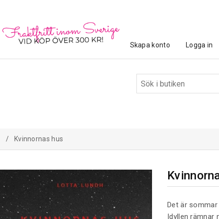
Skapa konto
Logga in
/
Kvinnornas hus
Kvinnorn
Det är sommar i
Idyllen rämnar n