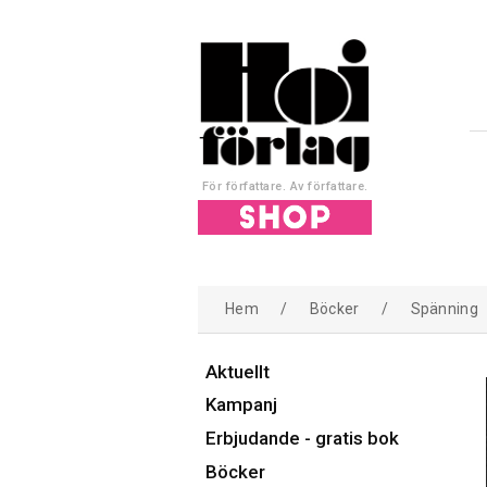
För författare. Av författare.
Hem
/
Böcker
/
Spänning
Aktuellt
Kampanj
Erbjudande - gratis bok
Böcker