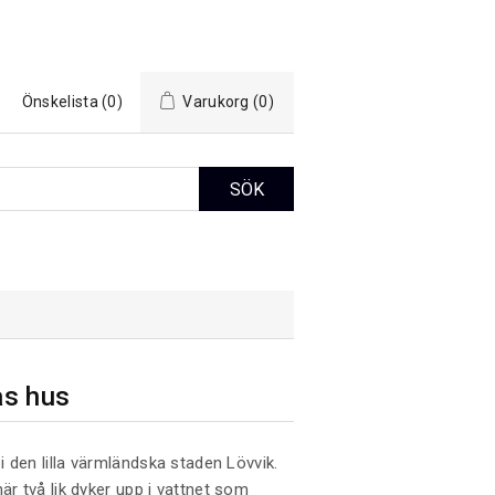
Önskelista
(0)
Varukorg
(0)
as hus
 den lilla värmländska staden Lövvik.
är två lik dyker upp i vattnet som