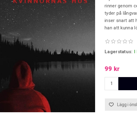
rinner genom c
tyder på långva
inser snart at
han att kunna l
Lagerstatus:
I
99 kr