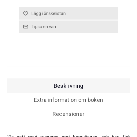
Beskrivning
Extra information om boken
Recensioner
"De satt med ryggarna mot bergväggen, och hon fick