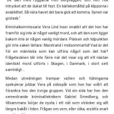
intrycket att de dukat till fest. En kärleksmåltid på klipporna i
avskildhet. Så nära havet det bara gick att komma. Synen var
grotesk."
Kriminalkommissarie Vera Lind inser snabbt att det hon har
framför sig inte är något vanligt mord, och att den som ligger
bakom inte är någon vanlig mördare. Platsen och tidpunkten
gör inte saken lättare: Marstrand i midsommartid! Vad är det
för en människa som kan utföra något som det här?
Frågetecknen blir inte färre när det visar sig att ett nästan
identiskt mord utförts i Skagen, i Danmark, i stort sett
samtidigt …
Medan utredningen trampar vatten och tidningarna
spekulerar jobbar Vera på sidospår som hon har svårt att
förankra hos den övriga gruppen. Vid sin sida har hon den
semestrande kriminalteknikern Gabriel Smedberg, och
tillsammans börjar de nysta i ett nät som sträcker sig allt
längre bakåt i tiden. Frågan om vem, eller vilka, ersätts snart