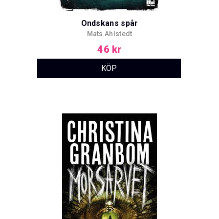
Ondskans spår
Mats Ahlstedt
46 kr