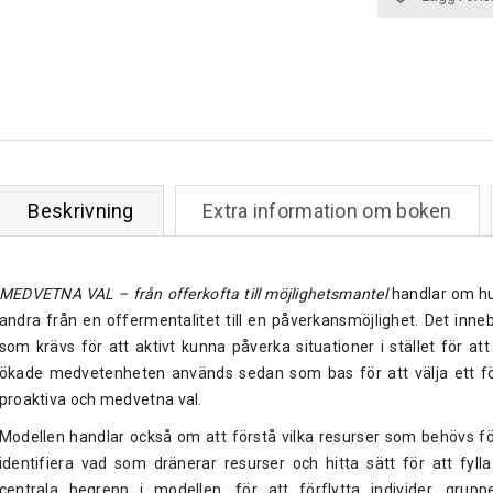
Beskrivning
Extra information om boken
MEDVETNA VAL – från offerkofta till möjlighetsmantel
handlar om hu
andra från en offermentalitet till en påverkansmöjlighet. Det inn
som krävs för att aktivt kunna påverka situationer i stället för 
ökade medvetenheten används sedan som bas för att välja ett förd
proaktiva och medvetna val.
Modellen handlar också om att förstå vilka resurser som behövs fö
identifiera vad som dränerar resurser och hitta sätt för att fyll
centrala begrepp i modellen, för att förflytta individer, grup