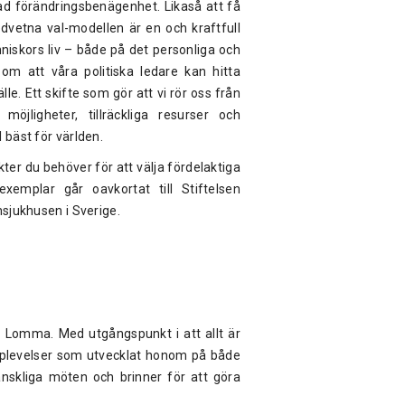
kad förändringsbenägenhet. Likaså att få
dvetna val-modellen är en och kraftfull
nniskors liv – både på det personliga och
om att våra politiska ledare kan hitta
le. Ett skifte som gör att vi rör oss från
öjligheter, tillräckliga resurser och
 bäst för världen.
kter du behöver för att välja fördelaktiga
xemplar går oavkortat till Stiftelsen
nsjukhusen i Sverige.
 Lomma. Med utgångspunkt i att allt är
pplevelser som utvecklat honom på både
nskliga möten och brinner för att göra