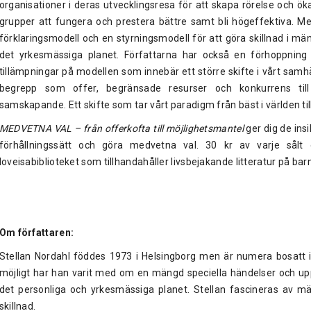
organisationer i deras utvecklingsresa för att skapa rörelse och ö
grupper att fungera och prestera bättre samt bli högeffektiva. Me
förklaringsmodell och en styrningsmodell för att göra skillnad i mä
det yrkesmässiga planet. Författarna har också en förhoppning 
tillämpningar på modellen som innebär ett större skifte i vårt samhäl
begrepp som offer, begränsade resurser och konkurrens till m
samskapande. Ett skifte som tar vårt paradigm från bäst i världen till
MEDVETNA VAL – från offerkofta till möjlighetsmantel
ger dig de insi
förhållningssätt och göra medvetna val. 30 kr av varje sålt e
loveisabiblioteket som tillhandahåller livsbejakande litteratur på bar
Om författaren:
Stellan Nordahl föddes 1973 i Helsingborg men är numera bosatt i
möjligt har han varit med om en mängd speciella händelser och u
det personliga och yrkesmässiga planet. Stellan fascineras av mä
skillnad.