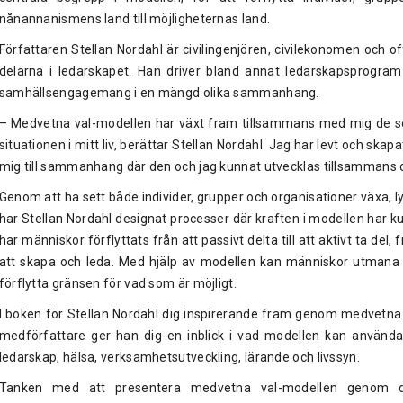
nånannanismens land till möjligheternas land.
Författaren Stellan Nordahl är civilingenjören, civilekonomen och
delarna i ledarskapet. Han driver bland annat ledarskapsprogram 
samhällsengagemang i en mängd olika sammanhang.
– Medvetna val-modellen har växt fram tillsammans med mig de sen
situationen i mitt liv, berättar Stellan Nordahl. Jag har levt och ska
mig till sammanhang där den och jag kunnat utvecklas tillsammans o
Genom att ha sett både individer, grupper och organisationer växa, 
har Stellan Nordahl designat processer där kraften i modellen har 
har människor förflyttats från att passivt delta till att aktivt ta del,
att skapa och leda. Med hjälp av modellen kan människor utmana
förflytta gränsen för vad som är möjligt.
I boken för Stellan Nordahl dig inspirerande fram genom medvetna
medförfattare ger han dig en inblick i vad modellen kan använd
ledarskap, hälsa, verksamhetsutveckling, lärande och livssyn.
Tanken med att presentera medvetna val-modellen genom d