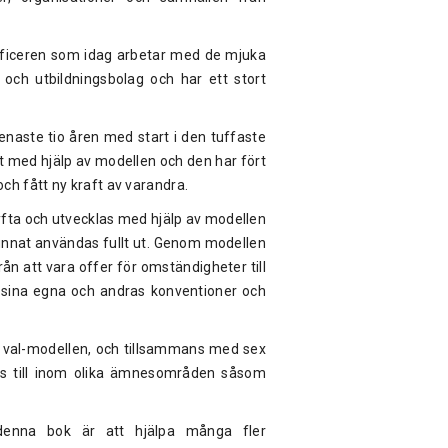
 officeren som idag arbetar med de mjuka
och utbildningsbolag och har ett stort
aste tio åren med start i den tuffaste
pat med hjälp av modellen och den har fört
ch fått ny kraft av varandra.
lyfta och utvecklas med hjälp av modellen
kunnat användas fullt ut. Genom modellen
 från att vara offer för omständigheter till
 sina egna och andras konventioner och
 val-modellen, och tillsammans med sex
as till inom olika ämnesområden såsom
enna bok är att hjälpa många fler