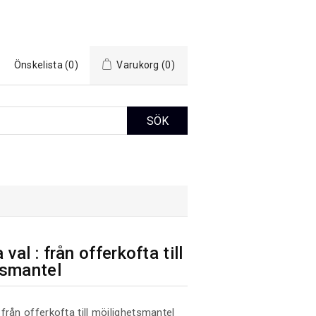
Önskelista
(0)
Varukorg
(0)
al : från offerkofta till
tsmantel
från offerkofta till möjlighetsmantel