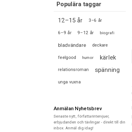
Populära taggar
12–15 år
3–6 år
6–9 år
9–12 år
biografi
bladvändare
deckare
kärlek
feelgood
humor
spänning
relationsroman
unga vuxna
Anmälan Nyhetsbrev
Senaste nytt, författarintervjuer,
erbjudanden och tävlingar - direkt till din
inbox. Anmäl dig idag!