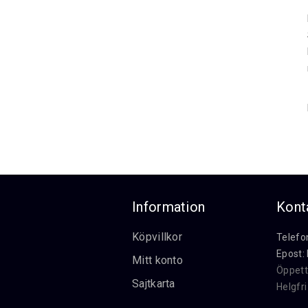
Information
Kont
Köpvillkor
Telefo
Epost:
Mitt konto
Öppett
Sajtkarta
Helgfr