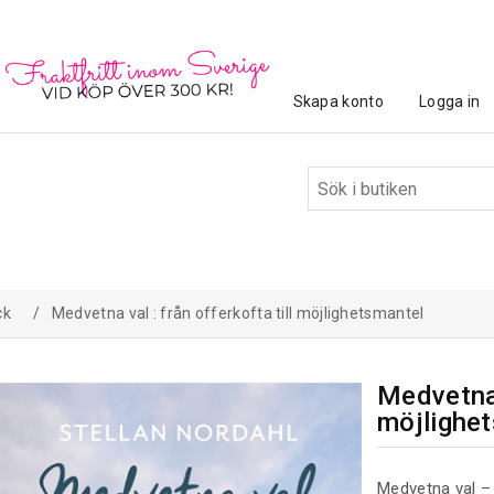
Skapa konto
Logga in
ck
/
Medvetna val : från offerkofta till möjlighetsmantel
Medvetna v
möjlighe
Medvetna val – 