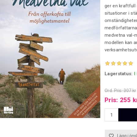
ger en kraftfull
situationer i st
omständigheter.
medförfattarna
medvetna val-mo
modellen kan an
verksamhetsutve
Lagerstatus:
I
Ord. Pris:
307 kr
Pris:
255 k