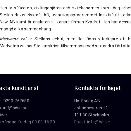
Han är officeren, civilingenjören och civilekonomen som i dag arb
Stellan driver Nykraft AB, ledarskapsprogrammet Insiktsfullt Led
Now AB samt är ansluten till konsultfirman Kvadrat. Han har dess
mängd olika sammanhang.
Medvetna val
är Stellans debut, men det finns ytterligare ett 
Medvetna val har Stellan skrivit tillsammans med sex andra författa
akta kundtjänst
Kontakta förlaget
n: 0290-767680
Hoi Förlag AB
kund@sdist.se
Johannesgränd 1
ider:
111 30 Stockholm
i måndag-fredag 09:00-16.30
Epost:
info@hoi.se