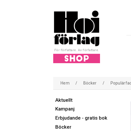
För författare. Av författare.
Hem
/
Böcker
/
Populärfa
Aktuellt
Kampanj
Erbjudande - gratis bok
Böcker