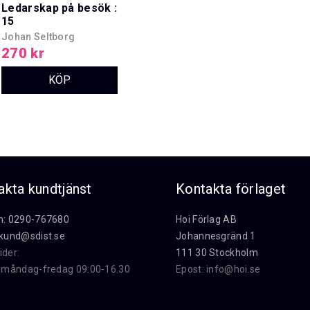
Ledarskap på besök :
15
framgångsfaktorer
Johan Seltborg
för att lyckas som
270 kr
interimschef
akta kundtjänst
Kontakta förlaget
n: 0290-767680
Hoi Förlag AB
kund@sdist.se
Johannesgränd 1
ider:
111 30 Stockholm
i måndag-fredag 09:00-16.30
Epost:
info@hoi.se