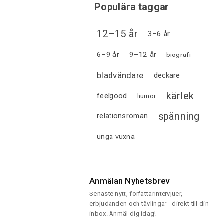
Populära taggar
12–15 år
3–6 år
6–9 år
9–12 år
biografi
bladvändare
deckare
kärlek
feelgood
humor
spänning
relationsroman
unga vuxna
Anmälan Nyhetsbrev
Senaste nytt, författarintervjuer,
erbjudanden och tävlingar - direkt till din
inbox. Anmäl dig idag!