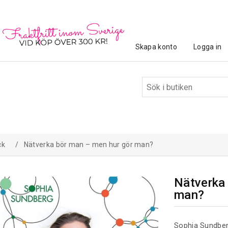
Skapa konto
Logga in
ck
/
Nätverka bör man – men hur gör man?
Nätverka
man?
Sophia Sundber