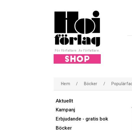
För författare. Av författare.
Hem
/
Böcker
/
Populärfa
Aktuellt
Kampanj
Erbjudande - gratis bok
Böcker