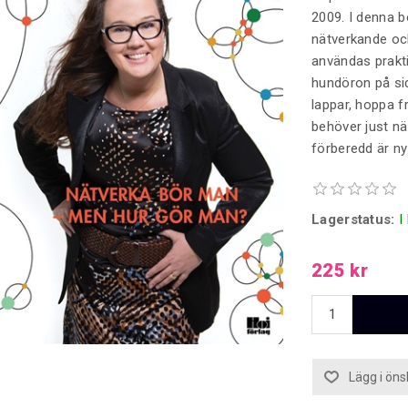
2009. I denna b
nätverkande och
användas prakti
hundöron på sid
lappar, hoppa f
behöver just nä
förberedd är nyck
Lagerstatus:
I
225 kr