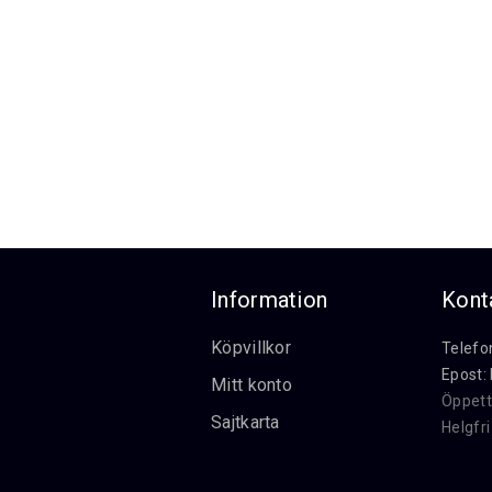
Information
Kont
Köpvillkor
Telefo
Epost:
Mitt konto
Öppett
Sajtkarta
Helgfr