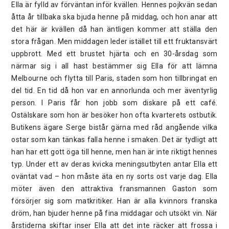
Ella är fylld av förväntan inför kvällen. Hennes pojkvän sedan
åtta år tillbaka ska bjuda henne på middag, och hon anar att
det här är kvällen då han äntligen kommer att ställa den
stora frågan. Men middagen leder istället till ett fruktansvärt
uppbrott. Med ett brustet hjärta och en 30-årsdag som
närmar sig i all hast bestämmer sig Ella för att lämna
Melbourne och flytta till Paris, staden som hon tillbringat en
del tid. En tid då hon var en annorlunda och mer äventyrlig
person. I Paris får hon jobb som diskare på ett café.
Ostälskare som hon är besöker hon ofta kvarterets ostbutik.
Butikens ägare Serge bistår gärna med råd angående vilka
ostar som kan tänkas falla henne i smaken. Det är tydligt att
han har ett gott öga till henne, men han är inte riktigt hennes
typ. Under ett av deras kvicka meningsutbyten antar Ella ett
oväntat vad – hon måste äta en ny sorts ost varje dag. Ella
möter även den attraktiva fransmannen Gaston som
försörjer sig som matkritiker. Han är alla kvinnors franska
dröm, han bjuder henne på fina middagar och utsökt vin. När
årstiderna skiftar inser Ella att det inte räcker att frossa i