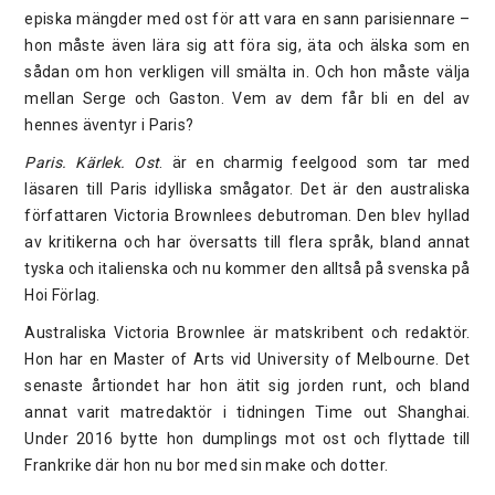
episka mängder med ost för att vara en sann parisiennare –
hon måste även lära sig att föra sig, äta och älska som en
sådan om hon verkligen vill smälta in. Och hon måste välja
mellan Serge och Gaston. Vem av dem får bli en del av
hennes äventyr i Paris?
Paris. Kärlek. Ost
. är en charmig feelgood som tar med
läsaren till Paris idylliska smågator. Det är den australiska
författaren Victoria Brownlees debutroman. Den blev hyllad
av kritikerna och har översatts till flera språk, bland annat
tyska och italienska och nu kommer den alltså på svenska på
Hoi Förlag.
Australiska Victoria Brownlee är matskribent och redaktör.
Hon har en Master of Arts vid University of Melbourne. Det
senaste årtiondet har hon ätit sig jorden runt, och bland
annat varit matredaktör i tidningen Time out Shanghai.
Under 2016 bytte hon dumplings mot ost och flyttade till
Frankrike där hon nu bor med sin make och dotter.