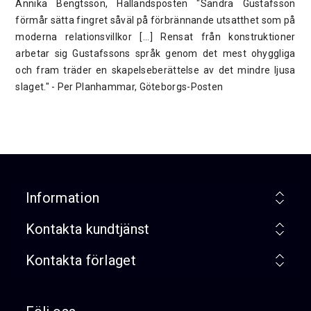
Annika Bengtsson, Hallandsposten "Sandra Gustafsson
förmår sätta fingret såväl på förbrännande utsatthet som på
moderna relationsvillkor [...] Rensat från konstruktioner
arbetar sig Gustafssons språk genom det mest ohyggliga
och fram träder en skapelseberättelse av det mindre ljusa
slaget." - Per Planhammar, Göteborgs-Posten
Information
Kontakta kundtjänst
Kontakta förlaget