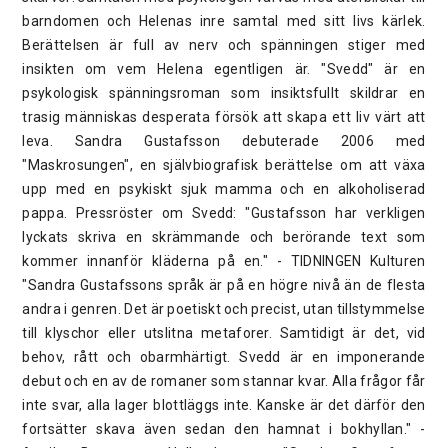
barndomen och Helenas inre samtal med sitt livs kärlek.
Berättelsen är full av nerv och spänningen stiger med
insikten om vem Helena egentligen är. "Svedd" är en
psykologisk spänningsroman som insiktsfullt skildrar en
trasig människas desperata försök att skapa ett liv värt att
leva. Sandra Gustafsson debuterade 2006 med
"Maskrosungen", en självbiografisk berättelse om att växa
upp med en psykiskt sjuk mamma och en alkoholiserad
pappa. Pressröster om Svedd: "Gustafsson har verkligen
lyckats skriva en skrämmande och berörande text som
kommer innanför kläderna på en." - TIDNINGEN Kulturen
"Sandra Gustafssons språk är på en högre nivå än de flesta
andra i genren. Det är poetiskt och precist, utan tillstymmelse
till klyschor eller utslitna metaforer. Samtidigt är det, vid
behov, rått och obarmhärtigt. Svedd är en imponerande
debut och en av de romaner som stannar kvar. Alla frågor får
inte svar, alla lager blottläggs inte. Kanske är det därför den
fortsätter skava även sedan den hamnat i bokhyllan." -