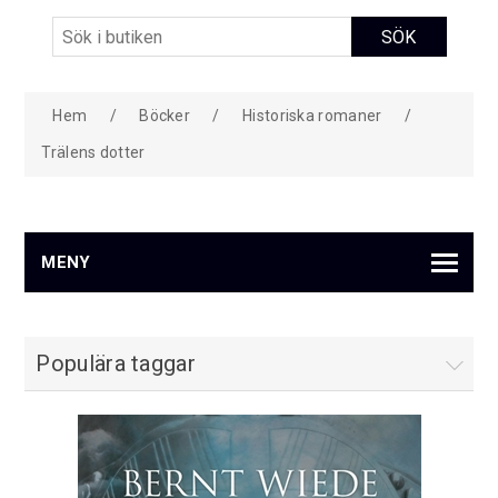
Hem
/
Böcker
/
Historiska romaner
/
Trälens dotter
MENY
Populära taggar