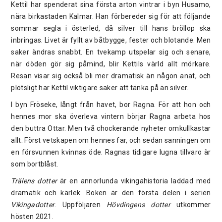
Kettil har spenderat sina första arton vintrar i byn Husamo,
nära birkastaden Kalmar. Han förbereder sig för att följande
sommar segla i österled, då silver till hans bröllop ska
inbringas. Livet är fyllt av båtbygge, fester och blotande. Men
saker ändras snabbt. En tvekamp utspelar sig och senare,
när döden gör sig påmind, blir Kettils värld allt mörkare.
Resan visar sig också bli mer dramatisk än någon anat, och
plötsligt har Kettil viktigare saker att tänka på än silver.
I byn Fröseke, långt från havet, bor Ragna. För att hon och
hennes mor ska överleva vintern börjar Ragna arbeta hos
den buttra Ottar. Men två chockerande nyheter omkullkastar
allt. Först vetskapen om hennes far, och sedan sanningen om
en försvunnen kvinnas öde. Ragnas tidigare lugna tillvaro är
som bortblåst.
Trälens dotter
är en annorlunda vikingahistoria laddad med
dramatik och kärlek. Boken är den första delen i serien
Vikingadotter
. Uppföljaren
Hövdingens dotter
utkommer
hösten 2021.