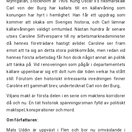
Myntgatan, Stockholm år 1906. Kung Oscar II:s riksmarskalk
Carl von der Burg har kallats till en källarvåning som
konungen har hyrt i hemlighet. Han får ett uppdrag som
kommer att skaka om Sveriges historia, och Carl lämnar
källarvåningen väldigt omtumlad. Nästan hundra år senare
utses Caroline Silfversparre till ny arbetsmarknadsminister
då hennes företrädare hastigt avlider. Caroline ser fram
emot att ta sig an detta stora politikområde, men redan vid
hennes första arbetsdag får hon dock något annat än politik
att tänka på. Vid renoveringen som pågår i departementets
källare uppenbarar sig ett dolt rum där tiden verkar ha stått
still. Förutom den historiskt intressanta inredningen finner
Caroline ett gammalt brev, undertecknat Carl von der Burg,
Viljans makt är första delen i en serie om maktens korridorer
då och nu. En tät historisk spänningsroman fylld av politiskt
maktspel, konspirationer och mord.
Om författaren:
Mats Uddin är uppväxt i Flen och bor nu omväxlande i