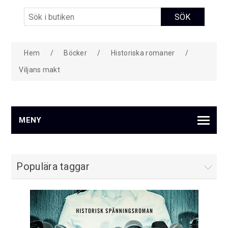
Hem
/
Böcker
/
Historiska romaner
/
Viljans makt
MENY
Populära taggar