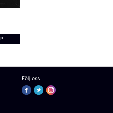
z
Följ oss