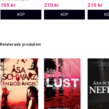
Michael Wai
165 kr
210 kr
210 kr
Relaterade produkter