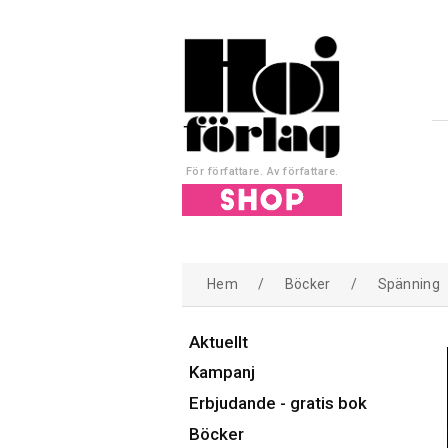
För författare. Av författare.
Hem
/
Böcker
/
Spänning
Aktuellt
Kampanj
Erbjudande - gratis bok
Böcker