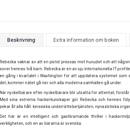
Beskrivning
Extra information om boken
Rebecka vaknar av att en pistol pressas mot huvudet och att någon 
sover hennes två barn. Rebecka är en av sju internationella IT-profile
en gång i kvartalet i Washington för att uppdatera systemet som s
det, kommer nätet gå ner och alla moderna samhällen gå under.
När nyckelbärare efter nyckelbärare blir utsatta för attentat, först
Med sina extrema hackerkunskaper gör Rebecka och hennes följes
pekar åt alla håll: kinesiska underrättelsetjänsten, nynazistiska org
Det här är en intelligent och gastkramande thriller i hackermiljö
verkligheten, och en av bärarna är svenska.