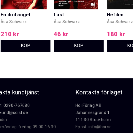
En död ängel
Lust
Nefilim
Åsa Schwarz
Åsa Schwarz
Åsa Schwar
210 kr
46 kr
180 kr
akta kundtjänst
Kontakta förlaget
n: 0290-767680
Hoi Förlag AB
kund@sdist.se
Johannesgränd 1
ider:
111 30 Stockholm
i måndag-fredag 09:00-16.30
Epost:
info@hoi.se