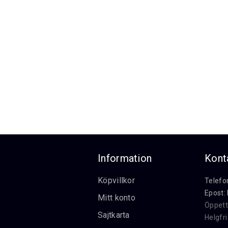
Information
Kont
Köpvillkor
Telefo
Epost:
Mitt konto
Öppett
Sajtkarta
Helgfr