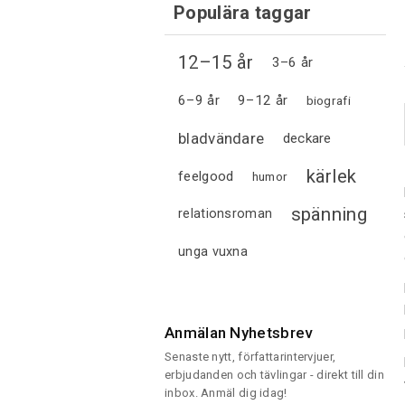
Populära taggar
12–15 år
3–6 år
6–9 år
9–12 år
biografi
bladvändare
deckare
kärlek
feelgood
humor
spänning
relationsroman
unga vuxna
Anmälan Nyhetsbrev
Senaste nytt, författarintervjuer,
erbjudanden och tävlingar - direkt till din
inbox. Anmäl dig idag!