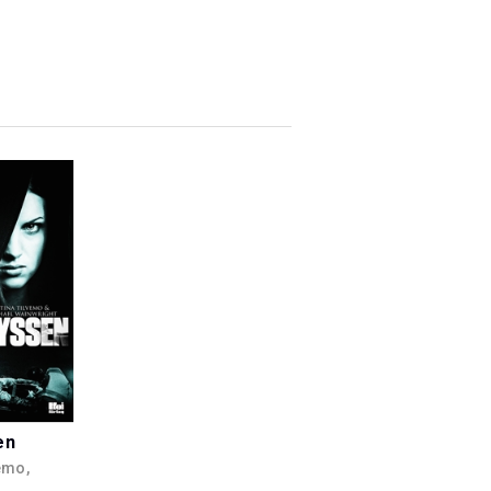
en
emo,