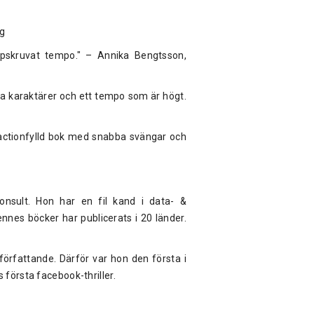
ng
skruvat tempo." – Annika Bengtsson,
a karaktärer och ett tempo som är högt.
 actionfylld bok med snabba svängar och
onsult. Hon har en fil kand i data- &
es böcker har publicerats i 20 länder.
författande. Därför var hon den första i
 första facebook-thriller.