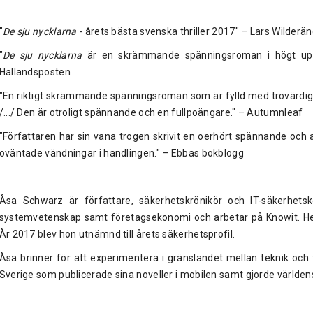
"
De sju nycklarna
- årets bästa svenska thriller 2017" – Lars Wilderä
"
De sju nycklarna
är en skrämmande spänningsroman i högt upp
Hallandsposten
"En riktigt skrämmande spänningsroman som är fylld med trovärdig
/.../ Den är otroligt spännande och en fullpoängare." – Autumnleaf
"Författaren har sin vana trogen skrivit en oerhört spännande och
oväntade vändningar i handlingen." – Ebbas bokblogg
Åsa Schwarz är författare, säkerhetskrönikör och IT-säkerhetsk
systemvetenskap samt företagsekonomi och arbetar på Knowit. Henn
År 2017 blev hon utnämnd till årets säkerhetsprofil.
Åsa brinner för att experimentera i gränslandet mellan teknik och 
Sverige som publicerade sina noveller i mobilen samt gjorde världens