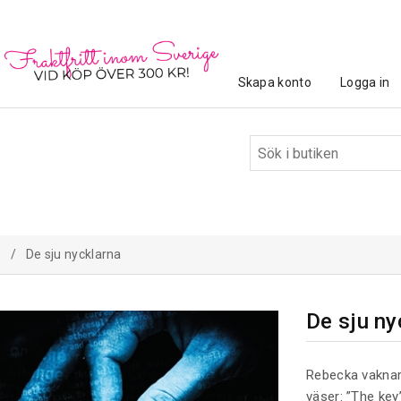
Skapa konto
Logga in
/
De sju nycklarna
De sju ny
Rebecka vaknar
väser: ”The key