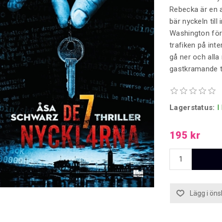
Rebecka är en a
bär nyckeln till
Washington för
trafiken på int
gå ner och all
gastkramande thr
Lagerstatus:
I
195 kr