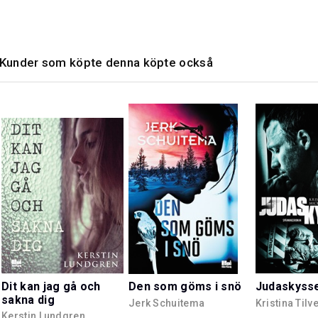
Kunder som köpte denna köpte också
Dit kan jag gå och
Den som göms i snö
Judaskyss
sakna dig
Jerk Schuitema
Kristina Tilv
Kerstin Lundgren