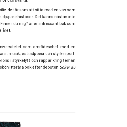
mor och svärta.
iliv, det är som att sitta med en vän som
h djupare historier. Det känns nästan inte
 Finner du mig? är en intressant bok som
e året.
 universitetet som områdeschef med en
dans, musik, estradpoesi och styrkesport.
brons i styrkelyft och rappar kring teman
skönlitterära bok efter debuten
Söker du