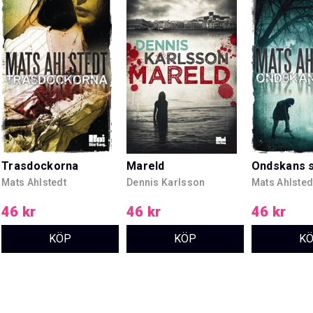
Trasdockorna
Mareld
Ondskans 
Mats Ahlstedt
Dennis Karlsson
Mats Ahlsted
46 kr
46 kr
46 kr