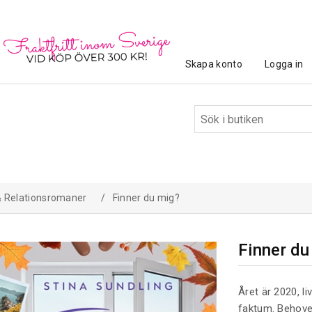
Skapa konto
Logga in
& Relationsromaner
/
Finner du mig?
Finner du
Året är 2020, l
faktum. Behovet