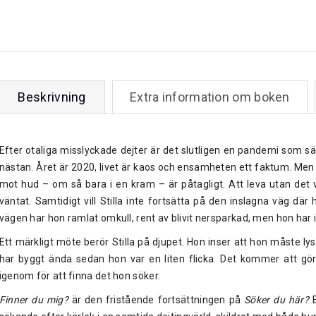
Beskrivning
Extra information om boken
Efter otaliga misslyckade dejter är det slutligen en pandemi som sätt
nästan. Året är 2020, livet är kaos och ensamheten ett faktum. Me
mot hud – om så bara i en kram – är påtagligt. Att leva utan det vi
väntat. Samtidigt vill Stilla inte fortsätta på den inslagna väg dä
vägen har hon ramlat omkull, rent av blivit nersparkad, men hon har i
Ett märkligt möte berör Stilla på djupet. Hon inser att hon måste lys
har byggt ända sedan hon var en liten flicka. Det kommer att g
igenom för att finna det hon söker.
Finner du mig?
är den fristående fortsättningen på
Söker du här?
B