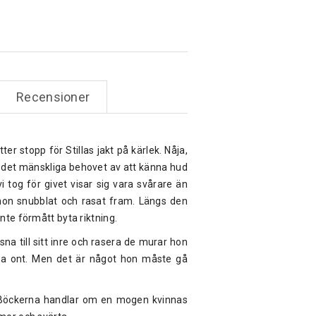
Recensioner
er stopp för Stillas jakt på kärlek. Nåja,
n det mänskliga behovet av att känna hud
 tog för givet visar sig vara svårare än
r hon snubblat och rasat fram. Längs den
nte förmått byta riktning.
sna till sitt inre och rasera de murar hon
öra ont. Men det är något hon måste gå
öckerna handlar om en mogen kvinnas