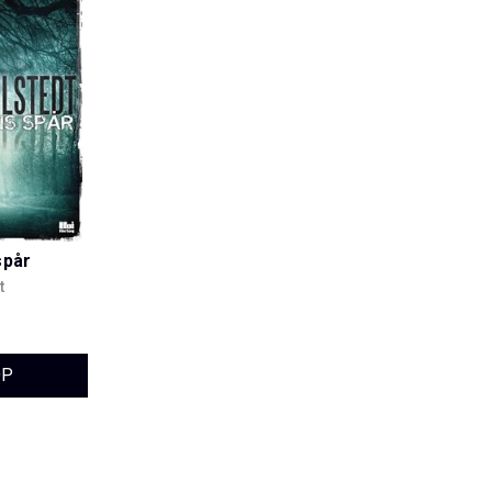
spår
t