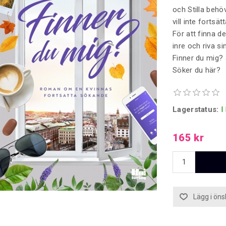
och Stilla behö
vill inte fortsä
För att finna de
inre och riva s
Finner du mig? 
Söker du här?
Lagerstatus:
I
165 kr