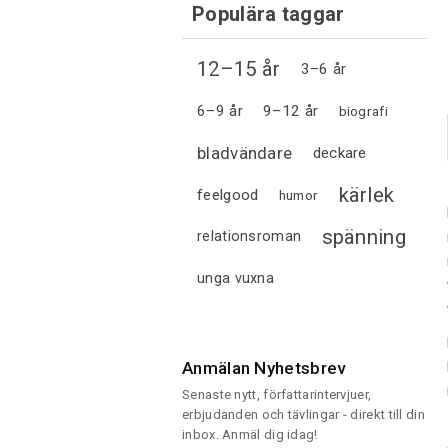
Populära taggar
12–15 år
3–6 år
6–9 år
9–12 år
biografi
bladvändare
deckare
kärlek
feelgood
humor
spänning
relationsroman
unga vuxna
Anmälan Nyhetsbrev
Senaste nytt, författarintervjuer,
erbjudanden och tävlingar - direkt till din
inbox. Anmäl dig idag!