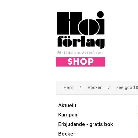
För författare. Av författare.
Hem
/
Böcker
/
Feelgood 
Aktuellt
Kampanj
Erbjudande - gratis bok
Böcker