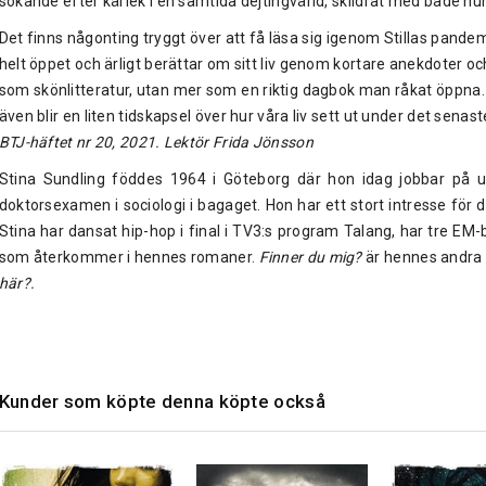
sökande efter kärlek i en samtida dejtingvärld, skildrat med både hu
Det finns någonting tryggt över att få läsa sig igenom Stillas pandem
helt öppet och ärligt berättar om sitt liv genom kortare anekdoter oc
som skönlitteratur, utan mer som en riktig dagbok man råkat öppna.
även blir en liten tidskapsel över hur våra liv sett ut under det senast
BTJ-häftet nr 20, 2021. Lektör Frida Jönsson
Stina Sundling föddes 1964 i Göteborg där hon idag jobbar på
doktorsexamen i sociologi i bagaget. Hon har ett stort intresse för 
Stina har dansat hip-hop i final i TV3:s program Talang, har tre EM-
som återkommer i hennes romaner.
Finner du mig?
är hennes andra 
här?.
Kunder som köpte denna köpte också