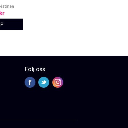
istinen
kr
Följ oss