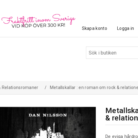
Skapa konto
Logga in
& Relationsromaner
/
Metallskallar : en roman om rock & relation
Metallska
& relatio
De eviga hårdr