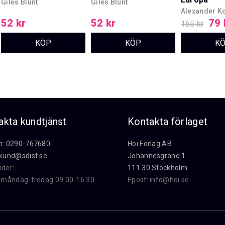
Giles Blunt
Giles Blunt
Alexander Ko
52 kr
52 kr
79 
165 kr
akta kundtjänst
Kontakta förlaget
n: 0290-767680
Hoi Förlag AB
kund@sdist.se
Johannesgränd 1
ider:
111 30 Stockholm
i måndag-fredag 09:00-16.30
Epost:
info@hoi.se