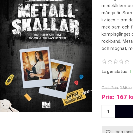
medelåldern och 
många år. Som s
liv igen – om d
med barn och fa
kompisgänget o
rockband. Metal
och mognat, med
Lagerstatus:
I
Ord. Pris:
165 kr
Pris:
167 k