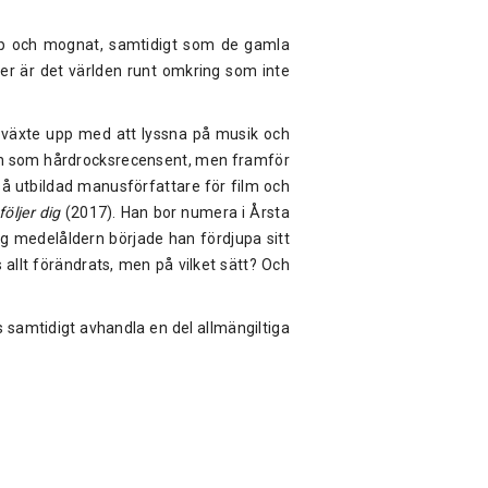
p och mognat, samtidigt som de gamla
ler är det världen runt omkring som inte
n växte upp med att lyssna på musik och
len som hårdrocksrecensent, men framför
så utbildad manusförfattare för film och
följer dig
(2017). Han bor numera i Årsta
g medelåldern började han fördjupa sitt
s allt förändrats, men på vilket sätt? Och
as samtidigt avhandla en del allmängiltiga