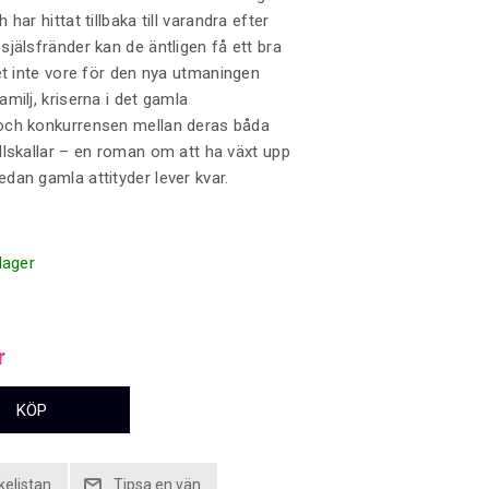
har hittat tillbaka till varandra efter
jälsfränder kan de äntligen få ett bra
et inte vore för den nya utmaningen
milj, kriserna i det gamla
ch konkurrensen mellan deras båda
lskallar – en roman om att ha växt upp
an gamla attityder lever kvar.
 lager
r