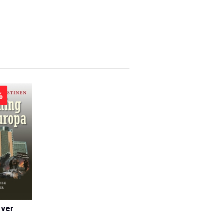
%
över