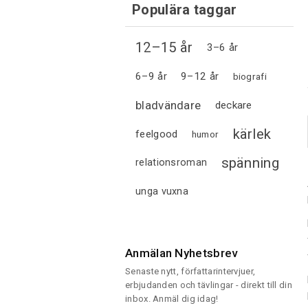
Populära taggar
12–15 år
3–6 år
6–9 år
9–12 år
biografi
bladvändare
deckare
kärlek
feelgood
humor
spänning
relationsroman
unga vuxna
Anmälan Nyhetsbrev
Senaste nytt, författarintervjuer,
erbjudanden och tävlingar - direkt till din
inbox. Anmäl dig idag!