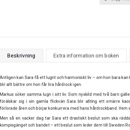
Beskrivning
Extra information om boken
Äntligen kan Sara få ett lugnt och harmoniskt liv – om hon bara ka
blir allt bättre om hon får lira hårdrock igen.
Markus söker samma lugn i sitt liv. Som nyskild med två barn gäll
förälskar sig i sin gamla flickvän Sara blir allting ett smärre kao
förlorade åren och börjar konkurrera med hans hårdrockband. Vem 
Men så en vacker dag tar Sara ett drastiskt beslut som ska rädd
kompisgänget och bandet – ett beslut som leder dem till Sweden Rock