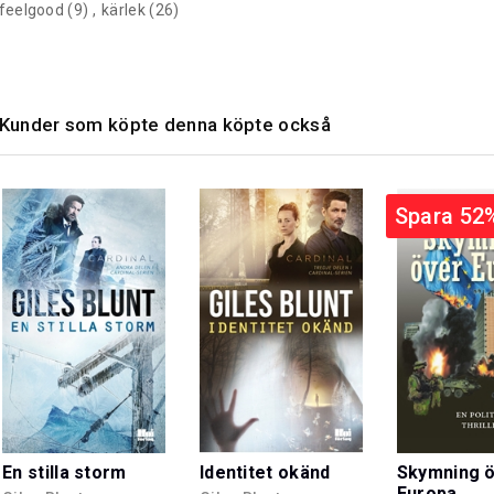
feelgood
(9)
,
kärlek
(26)
Kunder som köpte denna köpte också
Spara 52
En stilla storm
Identitet okänd
Skymning 
Europa