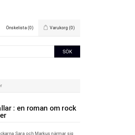
Önskelista
(0)
Varukorg
(0)
er
llar : en roman om rock
ner
ockarna Sara och Markus närmar sig