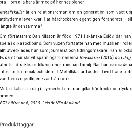
bra – om alla bara är med på hennes planer.
Metallskallar
är en relationsroman om en generation som växt up
attityderna lever kvar. Har hårdrockaren egentligen förändrats – el
längre är densamma?
Om författaren: Dan Nilsson är född 1971 i skånska Eslöv, där ha
spela i olika rockband. Som vuxen fortsatte han med musiken i rol
allt utvecklades han som journalist och tidningsmakare. Han är ock
tv, samt har skrivit spänningsromanerna
Bevakaren
(2015) och
Jag 
utanför Stockholm tillsammans med sin familj. När han närmade si
intresse för musik och idén till Metallskallar föddes. Livet hade trot
vad fanns egentligen kvar från förr?
Metallskallar är rolig (i synnerhet om man gillar hårdrock), och lyck
ämnen.
BTJ-häftet nr 6, 2020. Lektör Nils Ahnland
Produkttaggar