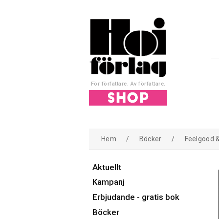
För författare. Av författare.
Hem
/
Böcker
/
Feelgood 
Aktuellt
Kampanj
Erbjudande - gratis bok
Böcker