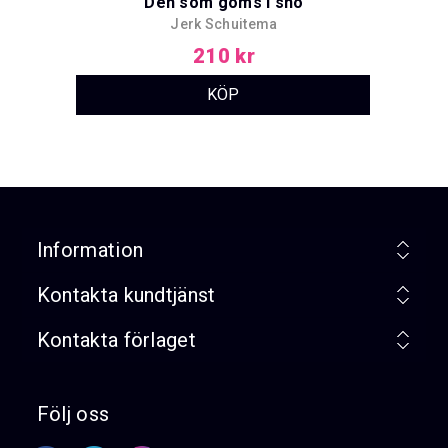
Den som göms i snö
Jerk Schuitema
210 kr
Information
Kontakta kundtjänst
Kontakta förlaget
Följ oss