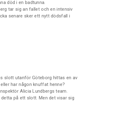
nna död i en badtunna.
erg tar sig an fallet och en intensiv
cka senare sker ett nytt dödsfall i
e. Samtidigt skaver det mellan Alicia
efter egna barn men familjelivet känns
s slott utanför Göteborg hittas en av
 eller har någon knuffat henne?
inspektör Alicia Lundbergs team.
detta på ett slott. Men det visar sig
 så. Har de fått en seriemördare på
istående uppföljaren till