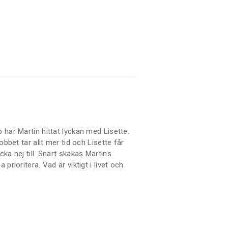
 har Martin hittat lyckan med Lisette.
Jobbet tar allt mer tid och Lisette får
cka nej till. Snart skakas Martins
prioritera. Vad är viktigt i livet och
 över sitt eget liv? Egenmakt är den
Livmodermakt och Modermakt.