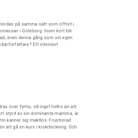
mördas på samma sätt som offret i
mässan i Göteborg. Inom kort blir
dad, även denna gång som sin egen
karförfattare? Ett intensivt
 och en katt-och-råtta-lek med
 i en tänkt serie om
dberg.
trax över fyrtio, vill inget hellre än att
hårt styrd av sin dominanta mamma, är
rtin känner sig maktlös. Frustrerad
tin att gå en kurs i krokiteckning. Och
 förutsägbara tillvaro totalt upp och