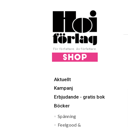
För författare. Av författare.
Aktuellt
Kampanj
Erbjudande - gratis bok
Böcker
Spänning
Feelgood &