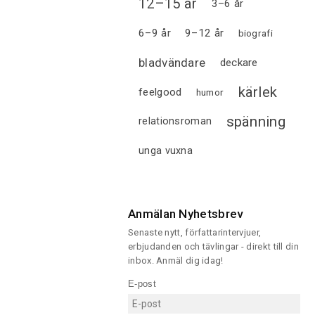
12–15 år
3–6 år
6–9 år
9–12 år
biografi
bladvändare
deckare
kärlek
feelgood
humor
spänning
relationsroman
unga vuxna
Anmälan Nyhetsbrev
Senaste nytt, författarintervjuer,
erbjudanden och tävlingar - direkt till din
inbox. Anmäl dig idag!
E-post