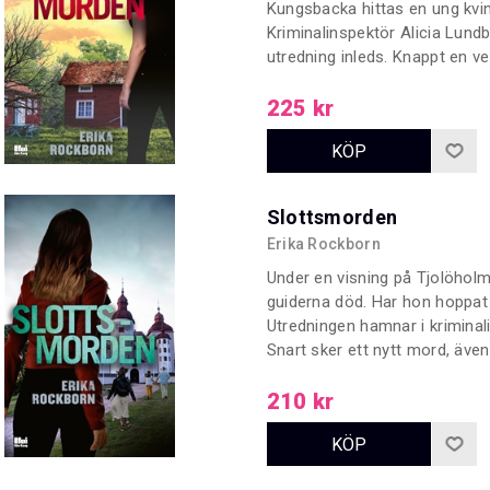
Kungsbacka hittas en ung kvi
Kriminalinspektör Alicia Lundb
utredning inleds. Knappt en ve
samband med en annan tv-seri
och Jacob. Hon börjar längta 
225 kr
alltmer avlägset.
Slottsmorden
Erika Rockborn
Under en visning på Tjolöholm
guiderna död. Har hon hoppat
Utredningen hamnar i kriminal
Snart sker ett nytt mord, även 
att fallen har fler likheter än
halsen? Slottsmorden är den fr
210 kr
Författarmorden.