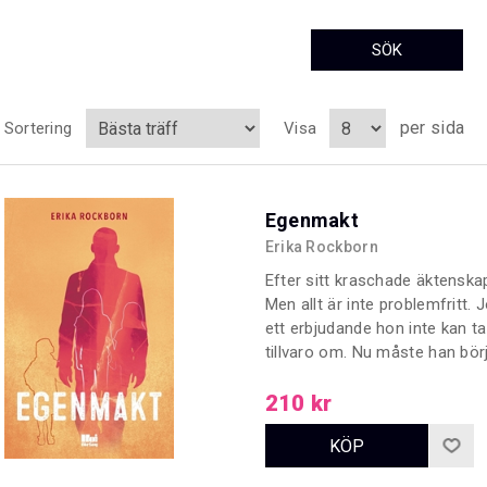
per sida
Sortering
Visa
Egenmakt
Erika Rockborn
Efter sitt kraschade äktenskap
Men allt är inte problemfritt. 
ett erbjudande hon inte kan ta
tillvaro om. Nu måste han börja 
hur kan han ta tillbaka makten
fristående uppföljaren till 
210 kr