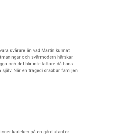
t manligt perspektiv.
 vara svårare än vad Martin kunnat
utmaningar och svärmodern härskar.
gga och det blir inte lättare då hans
n själv. När en tragedi drabbar familjen
ch Martins liv kastas omkull.
k i en mans perspektiv på
inner kärleken på en gård utanför