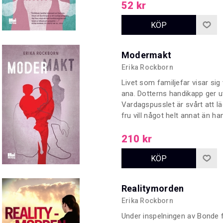
nedvänd. Om barnlängtan ur et
52 kr
Modermakt
Erika Rockborn
Livet som familjefar visar sig
ana. Dotterns handikapp ger 
Vardagspusslet är svårt att lä
fru vill något helt annat än ha
får svärmodern fritt spelrum o
Modermakt ger en stark inblic
210 kr
moderskapet.
Realitymorden
Erika Rockborn
Under inspelningen av Bonde f