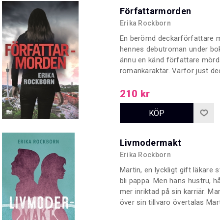
Författarmorden
Erika Rockborn
En berömd deckarförfattare 
hennes debutroman under bok
ännu en känd författare mör
romankaraktär. Varför just dec
spaningsarbete tar sin början
mördaren inleds. Första boken
210 kr
kriminalinspektören Alicia Lun
Livmodermakt
Erika Rockborn
Martin, en lyckligt gift läkare s
bli pappa. Men hans hustru, 
mer inriktad på sin karriär. Ma
över sin tillvaro övertalas Mar
plötsligt är Martins annars så