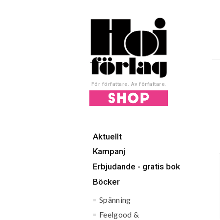
För författare. Av författare.
Aktuellt
Kampanj
Erbjudande - gratis bok
Böcker
Spänning
Feelgood &