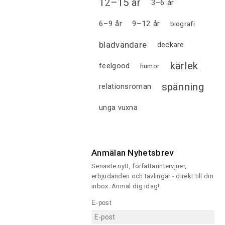
12–15 år
3–6 år
6–9 år
9–12 år
biografi
bladvändare
deckare
kärlek
feelgood
humor
spänning
relationsroman
unga vuxna
Anmälan Nyhetsbrev
Senaste nytt, författarintervjuer,
erbjudanden och tävlingar - direkt till din
inbox. Anmäl dig idag!
E-post