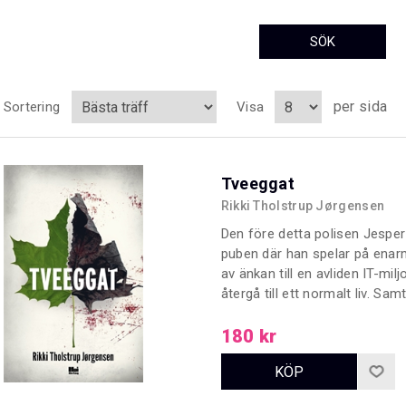
per sida
Sortering
Visa
Tveeggat
Rikki Tholstrup Jørgensen
Den före detta polisen Jesper 
puben där han spelar på enarm
av änkan till en avliden IT-mil
återgå till ett normalt liv. S
demoner när han navigerar ig
en väg han svor att han aldrig
180 kr