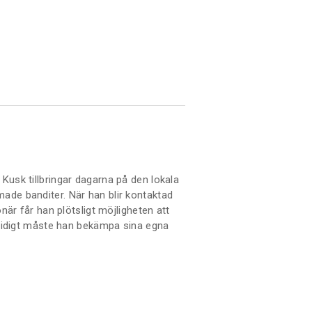
Kusk tillbringar dagarna på den lokala
ade banditer. När han blir kontaktad
jonär får han plötsligt möjligheten att
amtidigt måste han bekämpa sina egna
enom ett fall som leder honom in på
 skulle beträda igen.