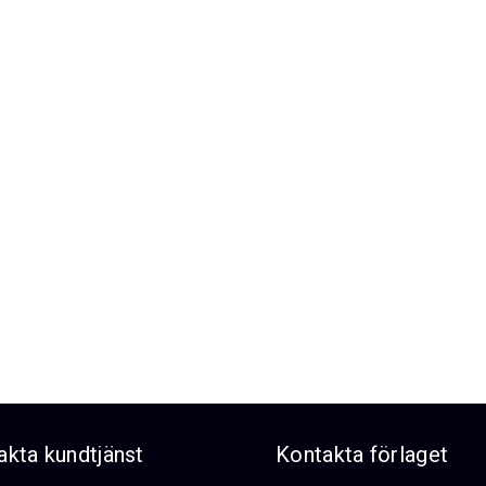
akta kundtjänst
Kontakta förlaget