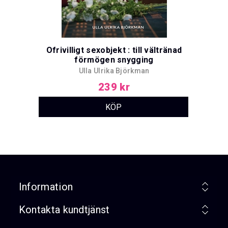
Ofrivilligt sexobjekt : till vältränad
förmögen snygging
Ulla Ulrika Björkman
239 kr
Information
Kontakta kundtjänst