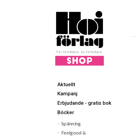
För författare. Av författare.
Aktuellt
Kampanj
Erbjudande - gratis bok
Böcker
Spänning
Feelgood &