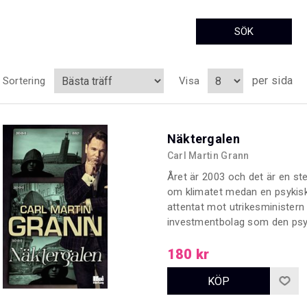
per sida
Sortering
Visa
Näktergalen
Carl Martin Grann
Året är 2003 och det är en s
om klimatet medan en psykiskt
attentat mot utrikesministern
investmentbolag som den psy
nationens strålkastarljus. Me
bara brickor i ett spel?
180 kr