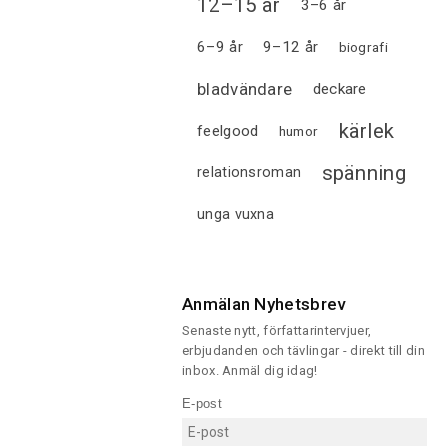
12–15 år
3–6 år
6–9 år
9–12 år
biografi
bladvändare
deckare
kärlek
feelgood
humor
spänning
relationsroman
unga vuxna
Anmälan Nyhetsbrev
Senaste nytt, författarintervjuer,
erbjudanden och tävlingar - direkt till din
inbox. Anmäl dig idag!
E-post