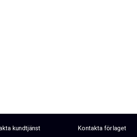
akta kundtjänst
Kontakta förlaget