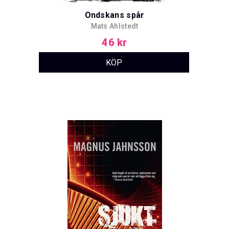
Ondskans spår
Mats Ahlstedt
46 kr